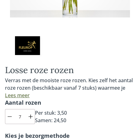
Losse roze rozen
Verras met de mooiste roze rozen. Kies zelf het aantal
roze rozen (beschikbaar vanaf 7 stuks) waarmee je
iemand wilt verrassen. Onze roze rozen zijn van de
Lees meer
Aantal rozen
allerhoogste kwaliteit, altijd dagvers en worden met
liefde en veel vakmanschap door de lokale Fleurop
Per stuk:
3,50
bloemist samengesteld tot een prachtig boeket. De
Samen:
24,50
roze rozen die worden gebruikt in dit boeket zijn de
Sweet Avalanche rozen. Deze roos heeft een zachtroze
Kies je bezorgmethode