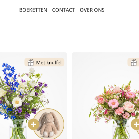
BOEKETTEN
CONTACT
OVER ONS
BEDANKT EN GEBOORTE
LUXE-CADEAUBOEKETTEN
PLUK EN VELDBOEKETTEN
POPULAIRE BOEKETTEN
ROUW EN CONDOLEANCE
ROZEN
VERJAARDAG EN FELICITATIE
SEIZOENSBOEKETTEN
BETERSCHAP EN STERKTE