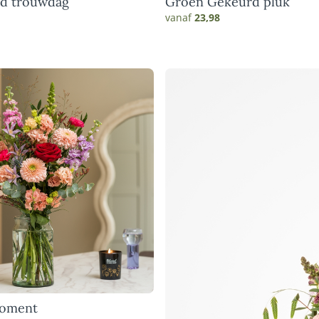
rd trouwdag
Groen Gekeurd pluk
vanaf
23,98
moment