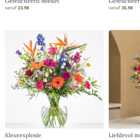
Gefeliciteerd boeket
Gefelicitee
vanaf
23,98
vanaf
35,98
Kleurexplosie
Liefdevol 